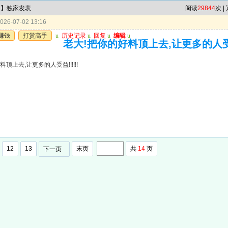
肖】独家发表
阅读
29844
次 |
26-07-02 13:16
赚钱
打赏高手
u
历史记录
u
回复
u
编辑
u
老大!把你的好料顶上去,让更多的人受益!
顶上去,让更多的人受益!!!!!!
12
13
末页
共
14
页
下一页