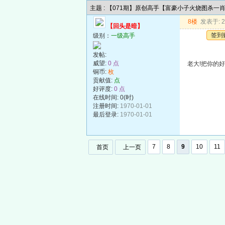
主题 : 【071期】原创高手【富豪小子火烧图杀一
8楼
发表于: 20
【回头是暗】
签到
级别：
一级高手
发帖:
威望:
0 点
老大!把你的好料
铜币:
枚
贡献值:
点
好评度:
0 点
在线时间: 0(时)
注册时间:
1970-01-01
最后登录:
1970-01-01
7
8
9
10
11
首页
上一页