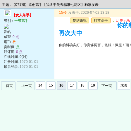
主题 : 【071期】原创高手【我终于失去精准七尾区】独家发表
15楼
发表于: 2026-07-02 13:18
【女人杀手】
签到赚钱
打赏高手
u
历史记录
级别：
一级高手
你的
发帖:
再次大中
威望:
0 点
铜币:
枚
你的料确实好，你真够厉害，佩服！佩服！顶
贡献值:
点
好评度:
0 点
在线时间: 0(时)
注册时间:
1970-01-01
最后登录:
1970-01-01
14
15
16
17
18
19
末页
首页
上一页
下一页