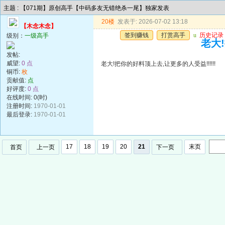
主题 : 【071期】原创高手【中码多友无错绝杀一尾】独家发表
20楼
发表于: 2026-07-02 13:18
【木念木念】
签到赚钱
打赏高手
u
历史记录
级别：
一级高手
老大!
发帖:
威望:
0 点
老大!把你的好料顶上去,让更多的人受益!!!!!!
铜币:
枚
贡献值:
点
好评度:
0 点
在线时间: 0(时)
注册时间:
1970-01-01
最后登录:
1970-01-01
17
18
19
20
21
末页
首页
上一页
下一页