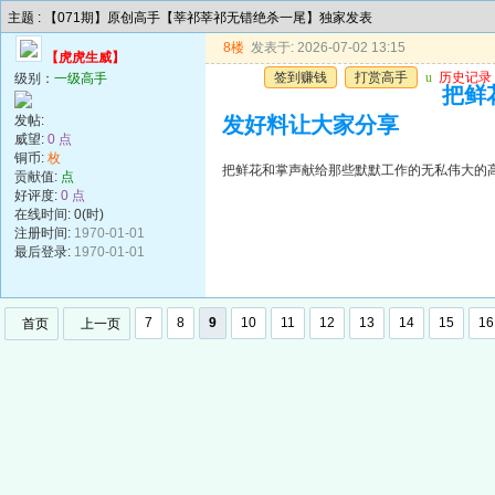
主题 : 【071期】原创高手【莘祁莘祁无错绝杀一尾】独家发表
8楼
发表于: 2026-07-02 13:15
【虎虎生威】
签到赚钱
打赏高手
u
历史记录
级别：
一级高手
把鲜
发帖:
发好料让大家分享
威望:
0 点
铜币:
枚
把鲜花和掌声献给那些默默工作的无私伟大的
贡献值:
点
好评度:
0 点
在线时间: 0(时)
注册时间:
1970-01-01
最后登录:
1970-01-01
7
8
9
10
11
12
13
14
15
16
首页
上一页