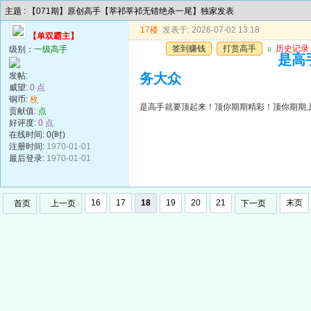
主题 : 【071期】原创高手【莘祁莘祁无错绝杀一尾】独家发表
17楼
发表于: 2026-07-02 13:18
【单双霸主】
签到赚钱
打赏高手
u
历史记录
级别：
一级高手
是高
发帖:
务大众
威望:
0 点
铜币:
枚
是高手就要顶起来！顶你期期精彩！顶你期期
贡献值:
点
好评度:
0 点
在线时间: 0(时)
注册时间:
1970-01-01
最后登录:
1970-01-01
16
17
18
19
20
21
末页
首页
上一页
下一页