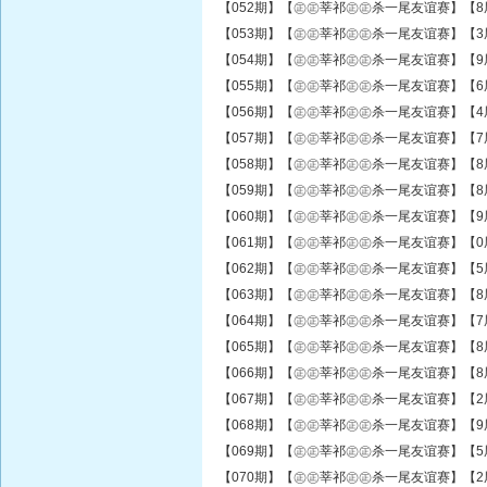
【052期】【㊣㊣莘祁㊣㊣杀一尾友谊赛】【8尾
【053期】【㊣㊣莘祁㊣㊣杀一尾友谊赛】【3尾
【054期】【㊣㊣莘祁㊣㊣杀一尾友谊赛】【9尾
【055期】【㊣㊣莘祁㊣㊣杀一尾友谊赛】【6尾
【056期】【㊣㊣莘祁㊣㊣杀一尾友谊赛】【4尾
【057期】【㊣㊣莘祁㊣㊣杀一尾友谊赛】【7尾
【058期】【㊣㊣莘祁㊣㊣杀一尾友谊赛】【8尾
【059期】【㊣㊣莘祁㊣㊣杀一尾友谊赛】【8尾
【060期】【㊣㊣莘祁㊣㊣杀一尾友谊赛】【9尾
【061期】【㊣㊣莘祁㊣㊣杀一尾友谊赛】【0尾
【062期】【㊣㊣莘祁㊣㊣杀一尾友谊赛】【5尾
【063期】【㊣㊣莘祁㊣㊣杀一尾友谊赛】【8尾
【064期】【㊣㊣莘祁㊣㊣杀一尾友谊赛】【7尾
【065期】【㊣㊣莘祁㊣㊣杀一尾友谊赛】【8尾
【066期】【㊣㊣莘祁㊣㊣杀一尾友谊赛】【8尾
【067期】【㊣㊣莘祁㊣㊣杀一尾友谊赛】【2尾
【068期】【㊣㊣莘祁㊣㊣杀一尾友谊赛】【9尾
【069期】【㊣㊣莘祁㊣㊣杀一尾友谊赛】【5尾
【070期】【㊣㊣莘祁㊣㊣杀一尾友谊赛】【2尾