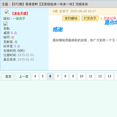
主题 : 【071期】香港资料【五彩缤纷杀一肖杀一肖】无错杀肖
5楼
发表于: 2025-06-28 16:17
【龙在天涯】
签到赚钱
打赏高手
u
历史记录
级别：
一级高手
愿你
发帖:
感谢
威望:
0 点
铜币:
枚
愿你继续用最精彩的业绩，给广大彩民一个又
贡献值:
点
好评度:
0 点
在线时间: 0(时)
注册时间:
1970-01-01
最后登录:
1970-01-01
4
5
6
7
8
9
10
11
12
13
首页
上一页