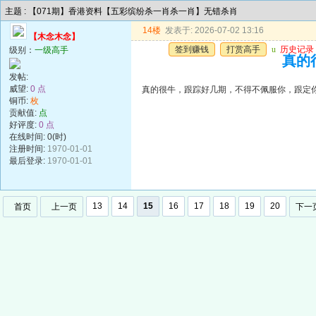
主题 : 【071期】香港资料【五彩缤纷杀一肖杀一肖】无错杀肖
14楼
发表于: 2026-07-02 13:16
【木念木念】
签到赚钱
打赏高手
u
历史记录
级别：
一级高手
真的
发帖:
威望:
0 点
真的很牛，跟踪好几期，不得不佩服你，跟定
铜币:
枚
贡献值:
点
好评度:
0 点
在线时间: 0(时)
注册时间:
1970-01-01
最后登录:
1970-01-01
13
14
15
16
17
18
19
20
首页
上一页
下一