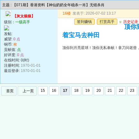
主题 : 【071期】香港资料【神仙奶奶全年稳杀一肖】无错杀肖
16楼
发表于: 2026-07-02 13:17
【灰太狼狼】
签到赚钱
打赏高手
u
历史记录
级别：
一级高手
顶你
发帖:
着宝马去种田
威望:
0 点
铜币:
枚
顶你到月亮星球！顶你无私奉献！拿刀问老曾
贡献值:
点
好评度:
0 点
在线时间: 0(时)
注册时间:
1970-01-01
最后登录:
1970-01-01
15
16
17
18
19
20
21
22
23
首页
上一页