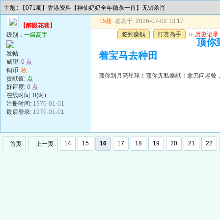
主题 : 【071期】香港资料【神仙奶奶全年稳杀一肖】无错杀肖
15楼
发表于: 2026-07-02 13:17
【醉眼花巷】
签到赚钱
打赏高手
u
历史记录
级别：
一级高手
顶你
发帖:
着宝马去种田
威望:
0 点
铜币:
枚
顶你到月亮星球！顶你无私奉献！拿刀问老曾
贡献值:
点
好评度:
0 点
在线时间: 0(时)
注册时间:
1970-01-01
最后登录:
1970-01-01
14
15
16
17
18
19
20
21
22
首页
上一页