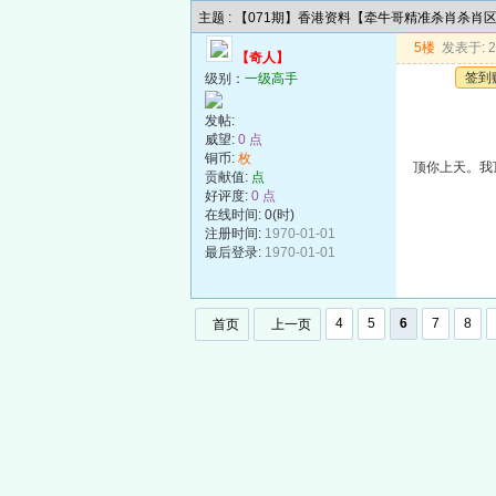
主题 : 【071期】香港资料【牵牛哥精准杀肖杀肖
5楼
发表于: 20
【奇人】
签到
级别：
一级高手
发帖:
威望:
0 点
铜币:
枚
顶你上天。我
贡献值:
点
好评度:
0 点
在线时间: 0(时)
注册时间:
1970-01-01
最后登录:
1970-01-01
4
5
6
7
8
首页
上一页