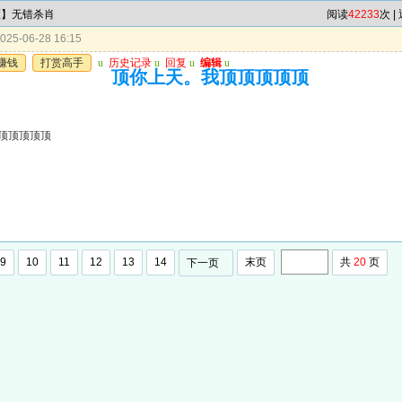
区】无错杀肖
阅读
42233
次 |
25-06-28 16:15
赚钱
打赏高手
u
历史记录
u
回复
u
编辑
u
顶你上天。我顶顶顶顶顶
顶顶顶顶顶
9
10
11
12
13
14
末页
共
20
页
下一页