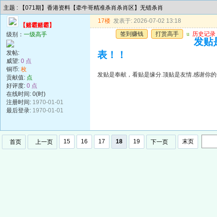
主题 : 【071期】香港资料【牵牛哥精准杀肖杀肖区】无错杀肖
17楼
发表于: 2026-07-02 13:18
【赌霸赌霸】
签到赚钱
打赏高手
u
历史记录
级别：
一级高手
发贴
发帖:
表！！
威望:
0 点
铜币:
枚
发贴是奉献，看贴是缘分.顶贴是友情.感谢你的
贡献值:
点
好评度:
0 点
在线时间: 0(时)
注册时间:
1970-01-01
最后登录:
1970-01-01
15
16
17
18
19
末页
首页
上一页
下一页