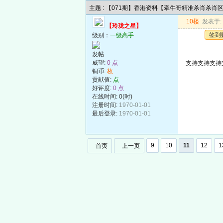
主题 : 【071期】香港资料【牵牛哥精准杀肖杀肖
10楼
发表于: 2
【玲珑之星】
签到
级别：
一级高手
发帖:
威望:
0 点
支持支持支持
铜币:
枚
贡献值:
点
好评度:
0 点
在线时间: 0(时)
注册时间:
1970-01-01
最后登录:
1970-01-01
9
10
11
12
1
首页
上一页