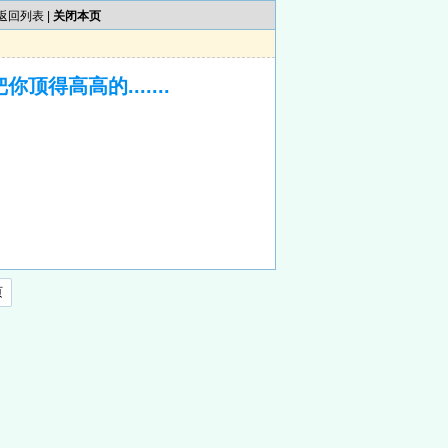
返回列表
|
关闭本页
得高高的.......
页