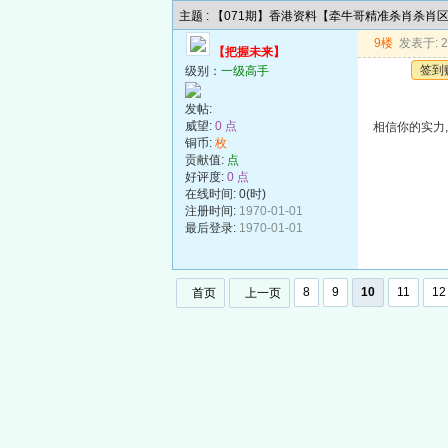
主题 : 【071期】香港资料【牵牛哥精准杀肖杀肖
9楼
发表于: 20
【把握未来】
签到
级别：
一级高手
发帖:
威望:
0 点
相信你的实力,
铜币:
枚
贡献值:
点
好评度:
0 点
在线时间: 0(时)
注册时间:
1970-01-01
最后登录:
1970-01-01
8
9
10
11
12
首页
上一页