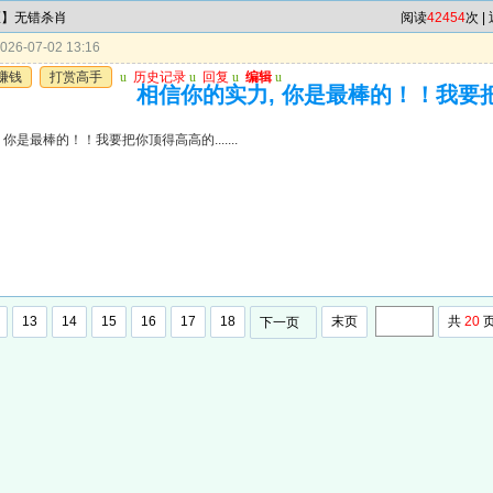
区】无错杀肖
阅读
42454
次 |
26-07-02 13:16
赚钱
打赏高手
u
历史记录
u
回复
u
编辑
u
相信你的实力, 你是最棒的！！我要把你顶
 你是最棒的！！我要把你顶得高高的.......
13
14
15
16
17
18
末页
共
20
下一页