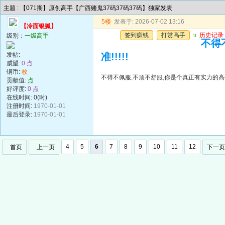
主题 : 【071期】原创高手【广西赌鬼37码37码37码】独家发表
5楼
发表于: 2026-07-02 13:16
【冷面银狐】
签到赚钱
打赏高手
u
历史记录
级别：
一级高手
不得
发帖:
准!!!!!
威望:
0 点
铜币:
枚
不得不佩服,不顶不舒服,你是个真正有实力的高手,
贡献值:
点
好评度:
0 点
在线时间: 0(时)
注册时间:
1970-01-01
最后登录:
1970-01-01
4
5
6
7
8
9
10
11
12
首页
上一页
下一页