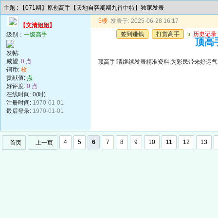
主题 : 【071期】原创高手【天地自容期期九肖中特】独家发表
5楼
发表于: 2025-06-28 16:17
【文清姐姐】
签到赚钱
打赏高手
u
历史记录
级别：
一级高手
顶高手
发帖:
威望:
0 点
顶高手!请继续发表精准资料,为彩民带来好运气!谢谢!!
铜币:
枚
贡献值:
点
好评度:
0 点
在线时间: 0(时)
注册时间:
1970-01-01
最后登录:
1970-01-01
4
5
6
7
8
9
10
11
12
13
首页
上一页