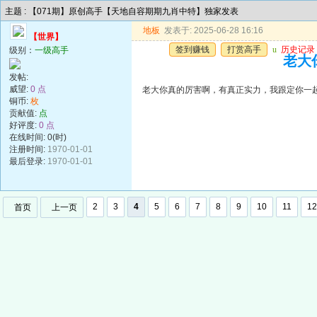
主题 : 【071期】原创高手【天地自容期期九肖中特】独家发表
地板
发表于: 2025-06-28 16:16
【世界】
签到赚钱
打赏高手
u
历史记录
级别：
一级高手
老大
发帖:
威望:
0 点
老大你真的厉害啊，有真正实力，我跟定你一
铜币:
枚
贡献值:
点
好评度:
0 点
在线时间: 0(时)
注册时间:
1970-01-01
最后登录:
1970-01-01
2
3
4
5
6
7
8
9
10
11
12
首页
上一页