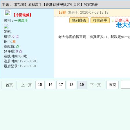
主题 : 【071期】原创高手【香港财神报稳定生肖区】独家发表
18楼
发表于: 2026-07-02 13:18
【冷面银狐】
签到赚钱
打赏高手
u
历史记录
级别：
一级高手
老大
发帖:
威望:
0 点
老大你真的厉害啊，有真正实力，我跟定你一
铜币:
枚
贡献值:
点
好评度:
0 点
在线时间: 0(时)
注册时间:
1970-01-01
最后登录:
1970-01-01
15
16
17
18
19
末页
首页
上一页
下一页