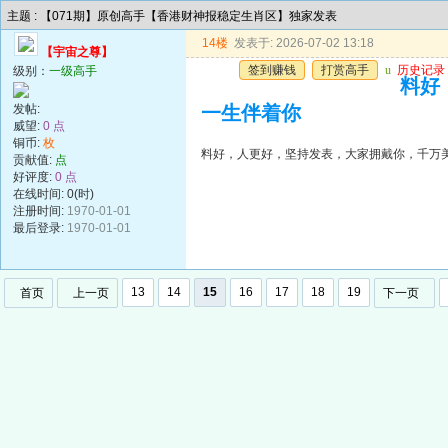
主题 : 【071期】原创高手【香港财神报稳定生肖区】独家发表
14楼
发表于: 2026-07-02 13:18
【宇宙之尊】
签到赚钱
打赏高手
u
历史记录
级别：
一级高手
料好
发帖:
一生伴着你
威望:
0 点
铜币:
枚
料好，人更好，坚持发表，大家拥戴你，千万
贡献值:
点
好评度:
0 点
在线时间: 0(时)
注册时间:
1970-01-01
最后登录:
1970-01-01
13
14
15
16
17
18
19
首页
上一页
下一页