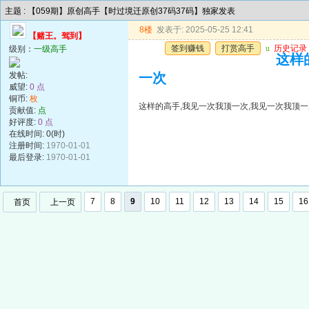
主题 : 【059期】原创高手【时过境迁原创37码37码】独家发表
8楼
发表于: 2025-05-25 12:41
【赌王。驾到】
签到赚钱
打赏高手
u
历史记录
级别：
一级高手
这样
发帖:
一次
威望:
0 点
铜币:
枚
这样的高手,我见一次我顶一次,我见一次我顶一
贡献值:
点
好评度:
0 点
在线时间: 0(时)
注册时间:
1970-01-01
最后登录:
1970-01-01
7
8
9
10
11
12
13
14
15
16
首页
上一页