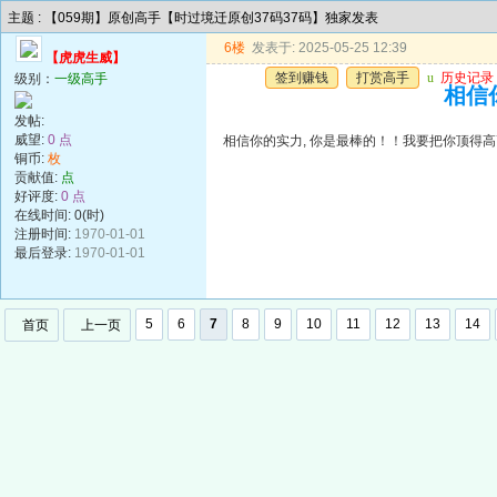
主题 : 【059期】原创高手【时过境迁原创37码37码】独家发表
6楼
发表于: 2025-05-25 12:39
【虎虎生威】
签到赚钱
打赏高手
u
历史记录
级别：
一级高手
相信你
发帖:
威望:
0 点
相信你的实力, 你是最棒的！！我要把你顶得高高的..
铜币:
枚
贡献值:
点
好评度:
0 点
在线时间: 0(时)
注册时间:
1970-01-01
最后登录:
1970-01-01
5
6
7
8
9
10
11
12
13
14
首页
上一页