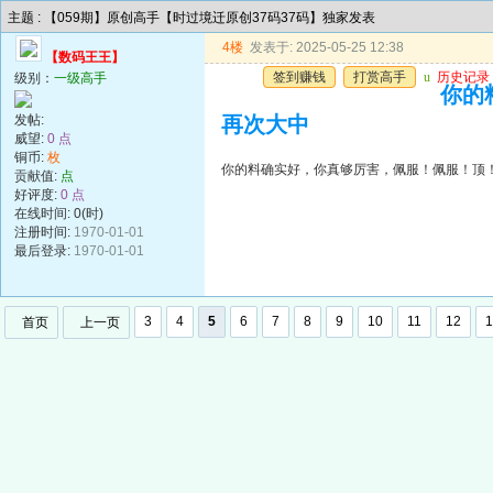
主题 : 【059期】原创高手【时过境迁原创37码37码】独家发表
4楼
发表于: 2025-05-25 12:38
【数码王王】
签到赚钱
打赏高手
u
历史记录
级别：
一级高手
你的
发帖:
再次大中
威望:
0 点
铜币:
枚
你的料确实好，你真够厉害，佩服！佩服！顶
贡献值:
点
好评度:
0 点
在线时间: 0(时)
注册时间:
1970-01-01
最后登录:
1970-01-01
3
4
5
6
7
8
9
10
11
12
1
首页
上一页