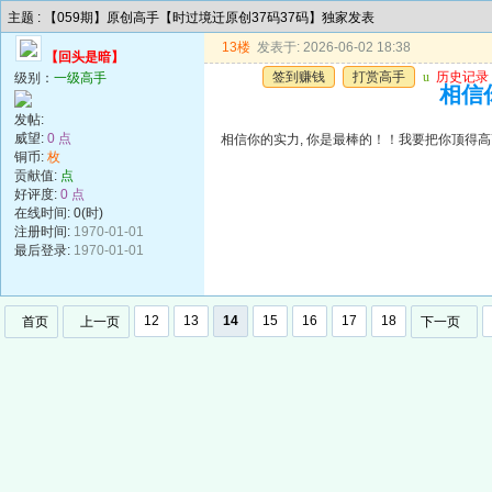
主题 : 【059期】原创高手【时过境迁原创37码37码】独家发表
13楼
发表于: 2026-06-02 18:38
【回头是暗】
签到赚钱
打赏高手
u
历史记录
级别：
一级高手
相信你
发帖:
威望:
0 点
相信你的实力, 你是最棒的！！我要把你顶得高高的..
铜币:
枚
贡献值:
点
好评度:
0 点
在线时间: 0(时)
注册时间:
1970-01-01
最后登录:
1970-01-01
12
13
14
15
16
17
18
首页
上一页
下一页