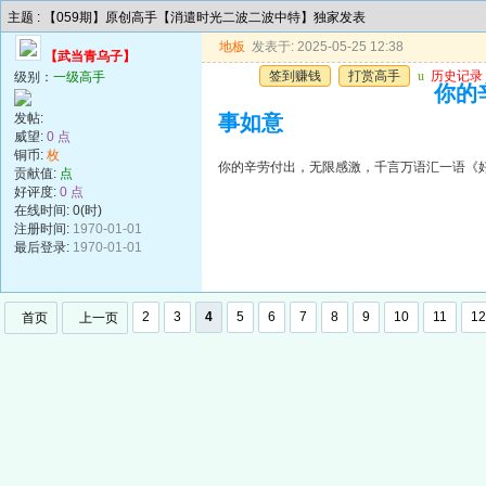
主题 : 【059期】原创高手【消遣时光二波二波中特】独家发表
地板
发表于: 2025-05-25 12:38
【武当青乌子】
签到赚钱
打赏高手
u
历史记录
级别：
一级高手
你的
发帖:
事如意
威望:
0 点
铜币:
枚
你的辛劳付出，无限感激，千言万语汇一语《
贡献值:
点
好评度:
0 点
在线时间: 0(时)
注册时间:
1970-01-01
最后登录:
1970-01-01
2
3
4
5
6
7
8
9
10
11
12
首页
上一页