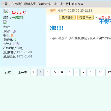
主题 : 【059期】原创高手【消遣时光二波二波中特】独家发表
板凳
发表于: 2025-05-25 12:38
【林某某人】
签到赚钱
打赏高手
u
历史记录
级别：
一级高手
不得
发帖:
准!!!!!
威望:
0 点
铜币:
枚
不得不佩服,不顶不舒服,你是个真正有实力的高手,
贡献值:
点
好评度:
0 点
在线时间: 0(时)
注册时间:
1970-01-01
最后登录:
1970-01-01
2
3
4
5
6
7
8
9
10
11
12
首页
上一页