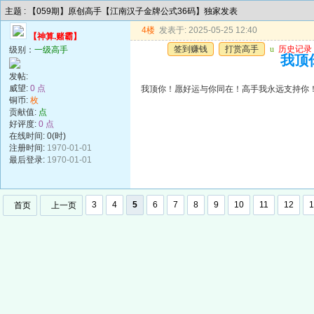
主题 : 【059期】原创高手【江南汉子金牌公式36码】独家发表
4楼
发表于: 2025-05-25 12:40
【神算.赌霸】
签到赚钱
打赏高手
u
历史记录
级别：
一级高手
我顶
发帖:
威望:
0 点
我顶你！愿好运与你同在！高手我永远支持你
铜币:
枚
贡献值:
点
好评度:
0 点
在线时间: 0(时)
注册时间:
1970-01-01
最后登录:
1970-01-01
3
4
5
6
7
8
9
10
11
12
1
首页
上一页