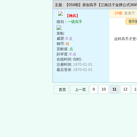
主题 : 【059期】原创高手【江南汉子金牌公式3
10楼
发表于: 2
【神兵】
签到
级别：
一级高手
发帖:
威望:
0 点
这样高手才更
铜币:
枚
贡献值:
点
好评度:
0 点
在线时间: 0(时)
注册时间:
1970-01-01
最后登录:
1970-01-01
9
10
11
12
1
首页
上一页