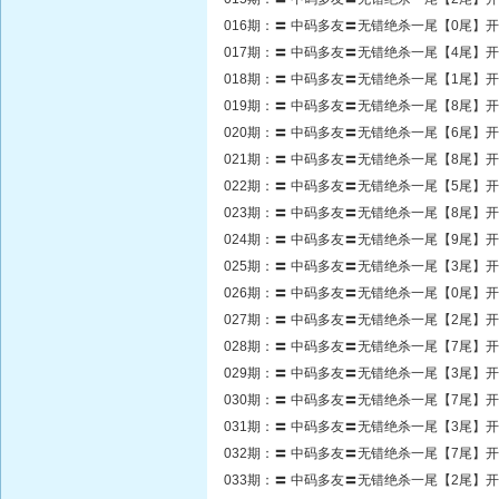
016期：〓 中码多友〓无错绝杀一尾【0尾】开
017期：〓 中码多友〓无错绝杀一尾【4尾】开
018期：〓 中码多友〓无错绝杀一尾【1尾】开
019期：〓 中码多友〓无错绝杀一尾【8尾】开
020期：〓 中码多友〓无错绝杀一尾【6尾】开
021期：〓 中码多友〓无错绝杀一尾【8尾】开
022期：〓 中码多友〓无错绝杀一尾【5尾】开
023期：〓 中码多友〓无错绝杀一尾【8尾】开
024期：〓 中码多友〓无错绝杀一尾【9尾】开
025期：〓 中码多友〓无错绝杀一尾【3尾】开
026期：〓 中码多友〓无错绝杀一尾【0尾】开
027期：〓 中码多友〓无错绝杀一尾【2尾】开
028期：〓 中码多友〓无错绝杀一尾【7尾】开
029期：〓 中码多友〓无错绝杀一尾【3尾】开
030期：〓 中码多友〓无错绝杀一尾【7尾】开
031期：〓 中码多友〓无错绝杀一尾【3尾】开
032期：〓 中码多友〓无错绝杀一尾【7尾】开
033期：〓 中码多友〓无错绝杀一尾【2尾】开