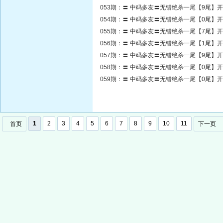
053期：〓 中码多友〓无错绝杀一尾【9尾】开
054期：〓 中码多友〓无错绝杀一尾【0尾】开
055期：〓 中码多友〓无错绝杀一尾【7尾】开
056期：〓 中码多友〓无错绝杀一尾【1尾】开
057期：〓 中码多友〓无错绝杀一尾【9尾】开
058期：〓 中码多友〓无错绝杀一尾【0尾】开
059期：〓 中码多友〓无错绝杀一尾【0尾】开
1
2
3
4
5
6
7
8
9
10
11
首页
下一页