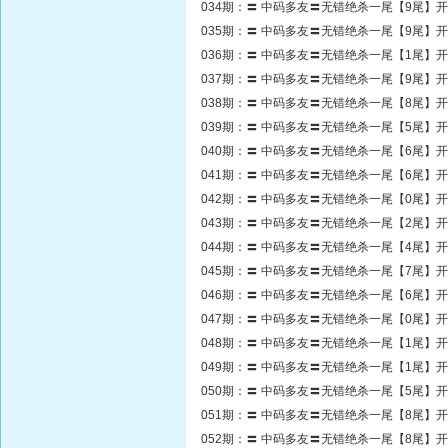
034期：〓 中码多友〓无错绝杀一尾【9尾】开
035期：〓 中码多友〓无错绝杀一尾【9尾】开
036期：〓 中码多友〓无错绝杀一尾【1尾】开
037期：〓 中码多友〓无错绝杀一尾【9尾】开
038期：〓 中码多友〓无错绝杀一尾【8尾】开
039期：〓 中码多友〓无错绝杀一尾【5尾】开
040期：〓 中码多友〓无错绝杀一尾【6尾】开
041期：〓 中码多友〓无错绝杀一尾【6尾】开
042期：〓 中码多友〓无错绝杀一尾【0尾】开
043期：〓 中码多友〓无错绝杀一尾【2尾】开
044期：〓 中码多友〓无错绝杀一尾【4尾】开
045期：〓 中码多友〓无错绝杀一尾【7尾】开
046期：〓 中码多友〓无错绝杀一尾【6尾】开
047期：〓 中码多友〓无错绝杀一尾【0尾】开
048期：〓 中码多友〓无错绝杀一尾【1尾】开
049期：〓 中码多友〓无错绝杀一尾【1尾】开
050期：〓 中码多友〓无错绝杀一尾【5尾】开
051期：〓 中码多友〓无错绝杀一尾【8尾】开
052期：〓 中码多友〓无错绝杀一尾【8尾】开