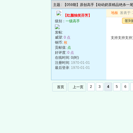
主题 : 【059期】原创高手【幼幼奶茶精品绝杀一
地板
发表于: 2
【红颜独笑芬芳】
签到
级别：
一级高手
发帖:
威望:
0 点
支持支持支持
铜币:
枚
贡献值:
点
好评度:
0 点
在线时间: 0(时)
注册时间:
1970-01-01
最后登录:
1970-01-01
2
3
4
5
6
首页
上一页