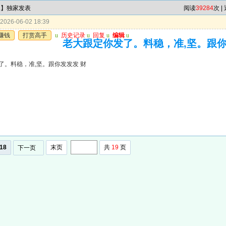
尾】独家发表
阅读
39284
次 |
026-06-02 18:39
赚钱
打赏高手
u
历史记录
u
回复
u
编辑
u
老大跟定你发了。料稳，准,坚。跟你
了。料稳，准,坚。跟你发发发 财
18
末页
共
19
页
下一页