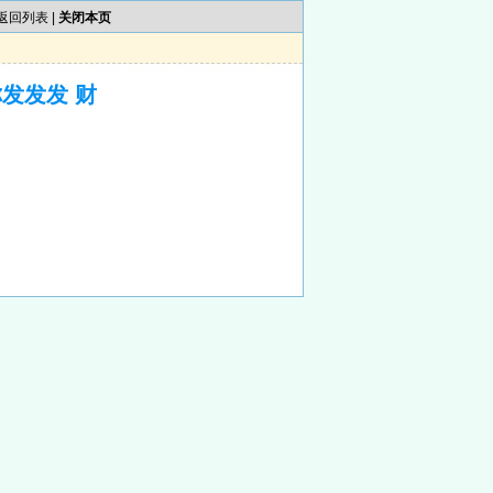
返回列表
|
关闭本页
发发发 财