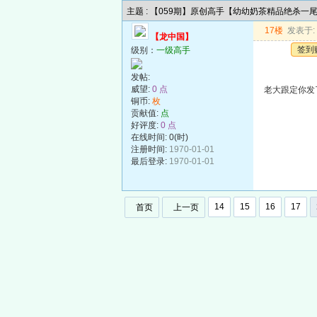
主题 : 【059期】原创高手【幼幼奶茶精品绝杀一
17楼
发表于: 2
【龙中国】
签到
级别：
一级高手
发帖:
威望:
0 点
老大跟定你发
铜币:
枚
贡献值:
点
好评度:
0 点
在线时间: 0(时)
注册时间:
1970-01-01
最后登录:
1970-01-01
14
15
16
17
首页
上一页