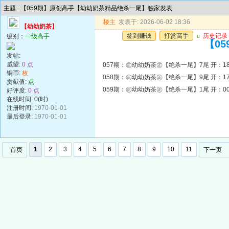
主题 : 【059期】原创高手【幼幼奶茶精品绝杀一尾】独家发表
楼主
发表于: 2026-06-02 18:36
【幼幼奶茶】
签到赚钱
打赏高手
u
历史记录
级别：
一级高手
【0
发帖:
威望:
0 点
057期：㊣幼幼奶茶㊣【绝杀一尾】7尾 开：1
铜币:
枚
058期：㊣幼幼奶茶㊣【绝杀一尾】9尾 开：1
贡献值:
点
059期：㊣幼幼奶茶㊣【绝杀一尾】1尾 开：0
好评度:
0 点
在线时间: 0(时)
注册时间:
1970-01-01
最后登录:
1970-01-01
1
2
3
4
5
6
7
8
9
10
11
首页
下一页