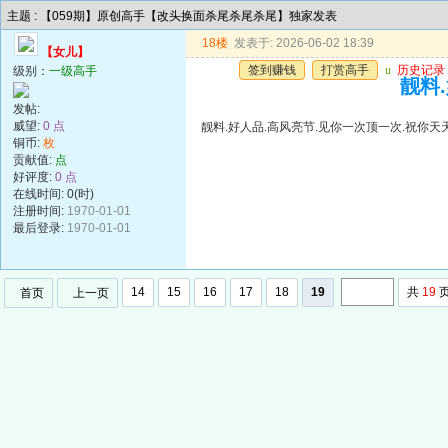
主题 : 【059期】原创高手【改头换面杀尾杀尾杀尾】独家发表
18楼
发表于: 2026-06-02 18:39
【女儿】
签到赚钱
打赏高手
u
历史记录
级别：
一级高手
靓料
发帖:
威望:
0 点
靓料.好人品.高风亮节.见你一次顶一次.祝你天
铜币:
枚
贡献值:
点
好评度:
0 点
在线时间: 0(时)
注册时间:
1970-01-01
最后登录:
1970-01-01
14
15
16
17
18
19
共
19
首页
上一页