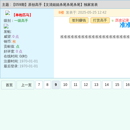
主题 : 【059期】原创高手【文清姐姐杀尾杀尾杀尾】独家发表
8楼
发表于: 2025-05-25 12:42
【单枪匹马】
签到赚钱
打赏高手
u
历史记录
级别：
一级高手
准准
发帖:
威望:
0 点
准准准准准准准准准准准准准准准准准准准准
铜币:
枚
贡献值:
点
好评度:
0 点
在线时间: 0(时)
注册时间:
1970-01-01
最后登录:
1970-01-01
7
8
9
10
11
12
13
14
15
16
首页
上一页