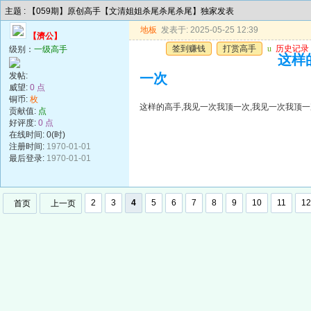
主题 : 【059期】原创高手【文清姐姐杀尾杀尾杀尾】独家发表
地板
发表于: 2025-05-25 12:39
【濟公】
签到赚钱
打赏高手
u
历史记录
级别：
一级高手
这样
发帖:
一次
威望:
0 点
铜币:
枚
这样的高手,我见一次我顶一次,我见一次我顶一
贡献值:
点
好评度:
0 点
在线时间: 0(时)
注册时间:
1970-01-01
最后登录:
1970-01-01
2
3
4
5
6
7
8
9
10
11
12
首页
上一页