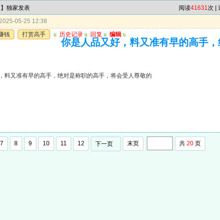
尾】独家发表
阅读
41631
次 |
025-05-25 12:38
赚钱
打赏高手
u
历史记录
u
回复
u
编辑
u
你是人品又好，料又准有早的高手，
，料又准有早的高手，绝对是称职的高手，将会受人尊敬的
7
8
9
10
11
12
末页
共
20
页
下一页