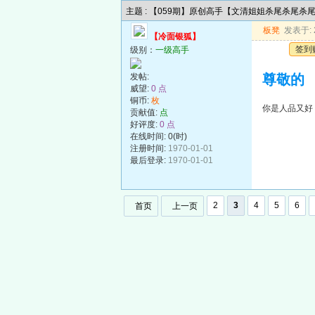
主题 : 【059期】原创高手【文清姐姐杀尾杀尾杀
板凳
发表于: 2
【冷面银狐】
签到
级别：
一级高手
发帖:
尊敬的
威望:
0 点
铜币:
枚
你是人品又好
贡献值:
点
好评度:
0 点
在线时间: 0(时)
注册时间:
1970-01-01
最后登录:
1970-01-01
2
3
4
5
6
首页
上一页