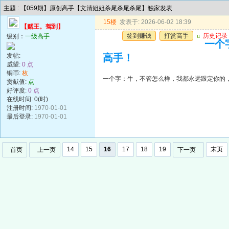
主题 : 【059期】原创高手【文清姐姐杀尾杀尾杀尾】独家发表
15楼
发表于: 2026-06-02 18:39
【赌王。驾到】
签到赚钱
打赏高手
u
历史记录
级别：
一级高手
一个
发帖:
高手！
威望:
0 点
铜币:
枚
一个字：牛，不管怎么样，我都永远跟定你的
贡献值:
点
好评度:
0 点
在线时间: 0(时)
注册时间:
1970-01-01
最后登录:
1970-01-01
14
15
16
17
18
19
末页
首页
上一页
下一页