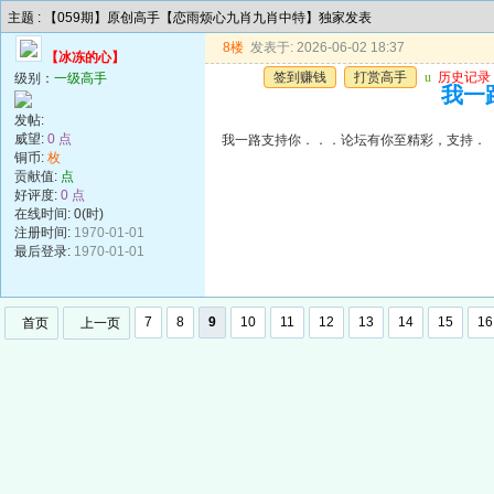
主题 : 【059期】原创高手【恋雨烦心九肖九肖中特】独家发表
8楼
发表于: 2026-06-02 18:37
【冰冻的心】
签到赚钱
打赏高手
u
历史记录
级别：
一级高手
我一
发帖:
威望:
0 点
我一路支持你．．．论坛有你至精彩，支持．
铜币:
枚
贡献值:
点
好评度:
0 点
在线时间: 0(时)
注册时间:
1970-01-01
最后登录:
1970-01-01
7
8
9
10
11
12
13
14
15
16
首页
上一页