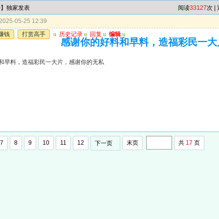
特】独家发表
阅读
33127
次 |
025-05-25 12:39
赚钱
打赏高手
u
历史记录
u
回复
u
编辑
u
感谢你的好料和早料，造福彩民一大
和早料，造福彩民一大片，感谢你的无私
7
8
9
10
11
12
末页
共
17
页
下一页