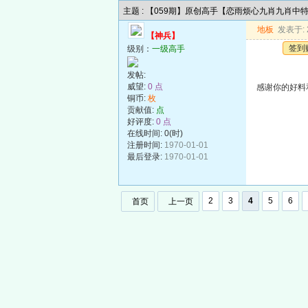
主题 : 【059期】原创高手【恋雨烦心九肖九肖中
地板
发表于: 2
【神兵】
签到
级别：
一级高手
发帖:
威望:
0 点
感谢你的好料
铜币:
枚
贡献值:
点
好评度:
0 点
在线时间: 0(时)
注册时间:
1970-01-01
最后登录:
1970-01-01
2
3
4
5
6
首页
上一页