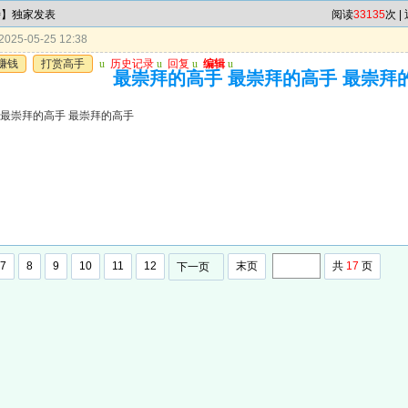
特】独家发表
阅读
33135
次 |
025-05-25 12:38
赚钱
打赏高手
u
历史记录
u
回复
u
编辑
u
最崇拜的高手 最崇拜的高手 最崇拜
 最崇拜的高手 最崇拜的高手
7
8
9
10
11
12
末页
共
17
页
下一页