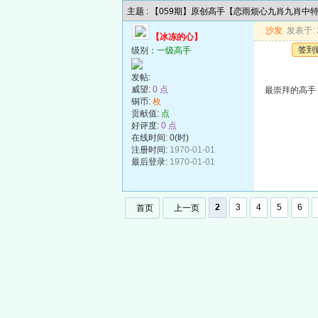
主题 : 【059期】原创高手【恋雨烦心九肖九肖中
沙发
发表于: 2
【冰冻的心】
签到
级别：
一级高手
发帖:
威望:
0 点
最崇拜的高手
铜币:
枚
贡献值:
点
好评度:
0 点
在线时间: 0(时)
注册时间:
1970-01-01
最后登录:
1970-01-01
2
3
4
5
6
首页
上一页