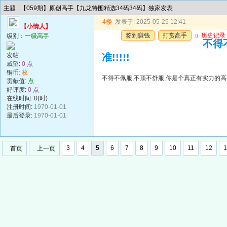
主题 : 【059期】原创高手【九龙特围精选34码34码】独家发表
4楼
发表于: 2025-05-25 12:41
【小情人】
签到赚钱
打赏高手
u
历史记录
级别：
一级高手
不得
发帖:
准!!!!!
威望:
0 点
铜币:
枚
不得不佩服,不顶不舒服,你是个真正有实力的高手,
贡献值:
点
好评度:
0 点
在线时间: 0(时)
注册时间:
1970-01-01
最后登录:
1970-01-01
3
4
5
6
7
8
9
10
11
12
1
首页
上一页