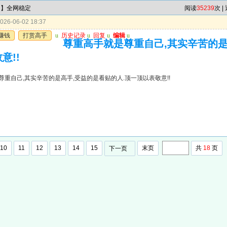
肖】全网稳定
阅读
35239
次 |
26-06-02 18:37
赚钱
打赏高手
u
历史记录
u
回复
u
编辑
u
尊重高手就是尊重自己,其实辛苦的是
意!!
尊重自己,其实辛苦的是高手,受益的是看贴的人.顶一顶以表敬意!!
10
11
12
13
14
15
末页
共
18
页
下一页