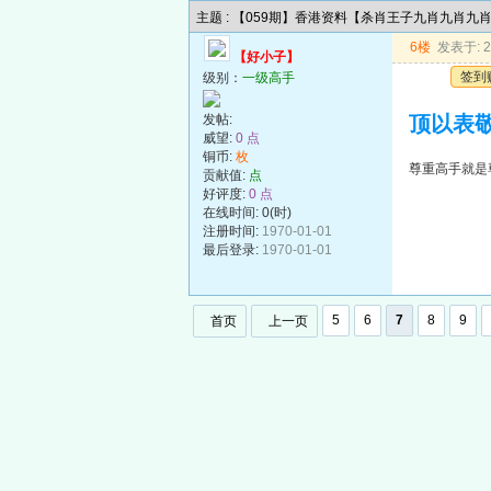
主题 : 【059期】香港资料【杀肖王子九肖九肖九
6楼
发表于: 20
【好小子】
签到
级别：
一级高手
发帖:
顶以表敬
威望:
0 点
铜币:
枚
尊重高手就是
贡献值:
点
好评度:
0 点
在线时间: 0(时)
注册时间:
1970-01-01
最后登录:
1970-01-01
5
6
7
8
9
首页
上一页