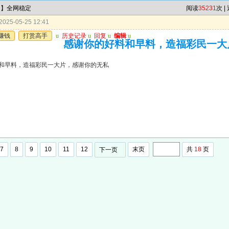
肖】全网稳定
阅读
35231
次 |
025-05-25 12:41
赚钱
打赏高手
u
历史记录
u
回复
u
编辑
u
感谢你的好料和早料，造福彩民一大
和早料，造福彩民一大片，感谢你的无私
7
8
9
10
11
12
末页
共
18
页
下一页