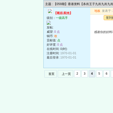
主题 : 【059期】香港资料【杀肖王子九肖九肖九
地板
发表于: 2
【雨后.阳光】
签到
级别：
一级高手
发帖:
威望:
0 点
感谢你的好料
铜币:
枚
贡献值:
点
好评度:
0 点
在线时间: 0(时)
注册时间:
1970-01-01
最后登录:
1970-01-01
2
3
4
5
6
首页
上一页