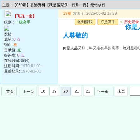
主题 : 【059期】香港资料【我是赢家杀一肖杀一肖】无错杀肖
19楼
发表于: 2026-06-02 18:39
【飞刀.一出】
签到赚钱
打赏高手
u
历史记录
级别：
一级高手
你是
发帖:
人尊敬的
威望:
0 点
铜币:
枚
你是人品又好，料又准有早的高手，绝对是称
贡献值:
点
好评度:
0 点
在线时间: 0(时)
注册时间:
1970-01-01
最后登录:
1970-01-01
18
19
20
21
22
末页
首页
上一页
下一页