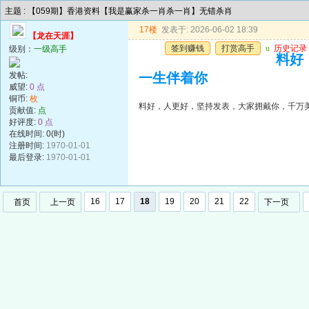
主题 : 【059期】香港资料【我是赢家杀一肖杀一肖】无错杀肖
17楼
发表于: 2026-06-02 18:39
【龙在天涯】
签到赚钱
打赏高手
u
历史记录
级别：
一级高手
料好
发帖:
一生伴着你
威望:
0 点
铜币:
枚
料好，人更好，坚持发表，大家拥戴你，千万
贡献值:
点
好评度:
0 点
在线时间: 0(时)
注册时间:
1970-01-01
最后登录:
1970-01-01
16
17
18
19
20
21
22
首页
上一页
下一页