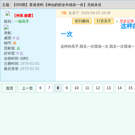
主题 : 【059期】香港资料【神仙奶奶全年稳杀一肖】无错杀肖
7楼
发表于: 2026-06-02 18:38
【神算.赌霸】
签到赚钱
打赏高手
u
历史记录
级别：
一级高手
这样
发帖:
一次
威望:
0 点
铜币:
枚
这样的高手,我见一次我顶一次,我见一次我顶一
贡献值:
点
好评度:
0 点
在线时间: 0(时)
注册时间:
1970-01-01
最后登录:
1970-01-01
6
7
8
9
10
11
12
13
14
15
首页
上一页