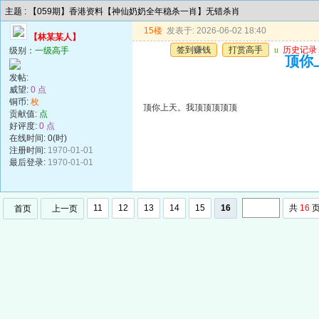
主题 : 【059期】香港资料【神仙奶奶全年稳杀一肖】无错杀肖
15楼
发表于: 2026-06-02 18:40
【林某某人】
签到赚钱
打赏高手
u
历史记录
级别：
一级高手
顶你
发帖:
威望:
0 点
铜币:
枚
顶你上天。我顶顶顶顶顶
贡献值:
点
好评度:
0 点
在线时间: 0(时)
注册时间:
1970-01-01
最后登录:
1970-01-01
11
12
13
14
15
16
共
16
首页
上一页