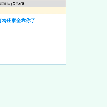
返回列表
|
关闭本页
打垮庄家全靠你了