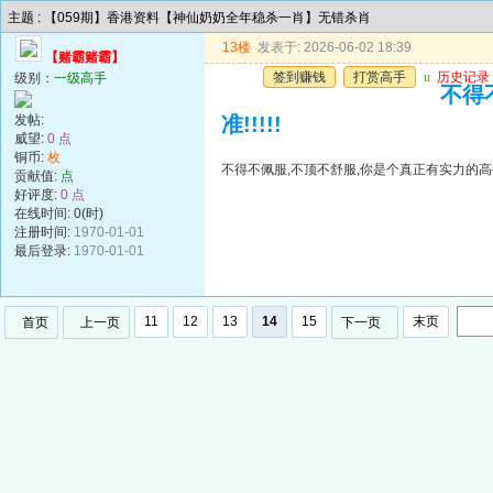
主题 : 【059期】香港资料【神仙奶奶全年稳杀一肖】无错杀肖
13楼
发表于: 2026-06-02 18:39
【赌霸赌霸】
签到赚钱
打赏高手
u
历史记录
级别：
一级高手
不得
发帖:
准!!!!!
威望:
0 点
铜币:
枚
不得不佩服,不顶不舒服,你是个真正有实力的高手,
贡献值:
点
好评度:
0 点
在线时间: 0(时)
注册时间:
1970-01-01
最后登录:
1970-01-01
11
12
13
14
15
末页
首页
上一页
下一页