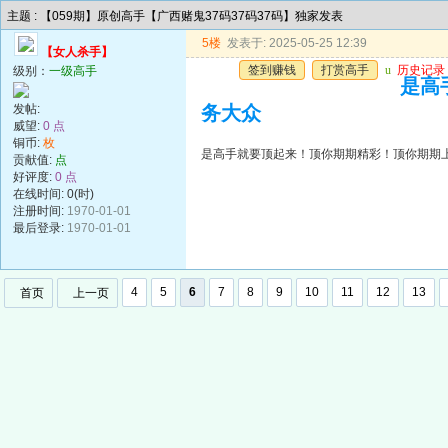
主题 : 【059期】原创高手【广西赌鬼37码37码37码】独家发表
5楼
发表于: 2025-05-25 12:39
【女人杀手】
签到赚钱
打赏高手
u
历史记录
级别：
一级高手
是高
发帖:
务大众
威望:
0 点
铜币:
枚
是高手就要顶起来！顶你期期精彩！顶你期期
贡献值:
点
好评度:
0 点
在线时间: 0(时)
注册时间:
1970-01-01
最后登录:
1970-01-01
4
5
6
7
8
9
10
11
12
13
首页
上一页