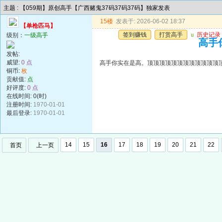
主题 : 【059期】原创高手【广西赌鬼37码37码37码】独家发表
15楼
发表于: 2026-06-02 18:37
【单枪匹马】
签到赚钱
打赏高手
u
历史记录
级别：
一级高手
高手
发帖:
威望:
0 点
高手你实在是高。顶顶顶顶顶顶顶顶顶顶顶顶
铜币:
枚
贡献值:
点
好评度:
0 点
在线时间: 0(时)
注册时间:
1970-01-01
最后登录:
1970-01-01
14
15
16
17
18
19
20
21
22
首页
上一页